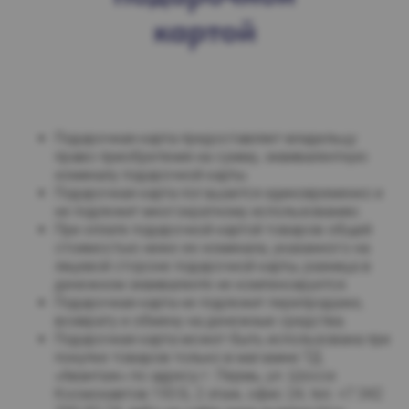
картой
Подарочная карта предоставляет владельцу
право приобретения на сумму, эквивалентную
номиналу подарочной карты.
Подарочная карта погашается единовременно и
не подлежит многократному использованию.
При оплате подарочной картой товаров общей
стоимостью ниже ее номинала, указанного на
лицевой стороне подарочной карты, разница в
денежном эквиваленте не компенсируется.
Подарочная карта не подлежит перепродаже,
возврату и обмену на денежные средства.
Подарочная карта может быть использована при
покупке товаров только в магазине ТД
«Авантаж» по адресу г. Пермь, ул. Шоссе
Космонавтов 193 Б, 2 этаж, офис 24, тел. +7 342