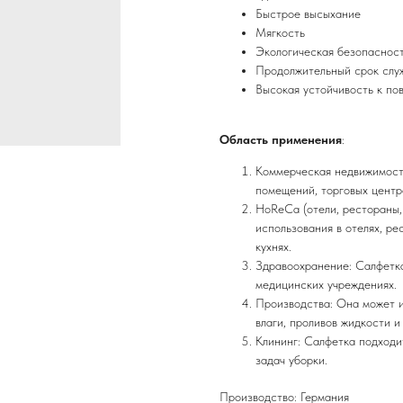
Быстрое высыхание
Мягкость
Экологическая безопаснос
Продолжительный срок слу
Высокая устойчивость к по
Область применения
:
Коммерческая недвижимость
помещений, торговых центр
HoReCa (отели, рестораны, 
использования в отелях, рес
кухнях.
Здравоохранение: Салфетка
медицинских учреждениях.
Производства: Она может и
влаги, проливов жидкости и
Клининг: Салфетка подходи
задач уборки.
Производство: Германия