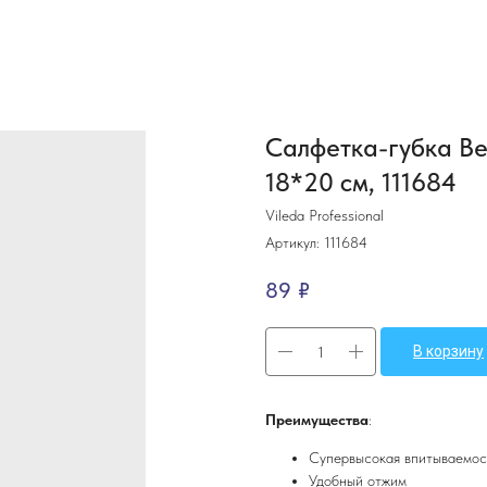
Салфетка-губка Вет
18*20 см, 111684
Vileda Professional
Артикул:
111684
89
₽
В корзину
Преимущества
:
Супервысокая впитываемос
Удобный отжим