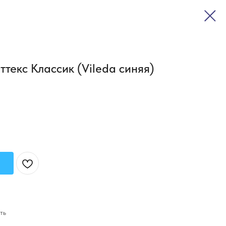
текс Классик (Vileda синяя)
ть