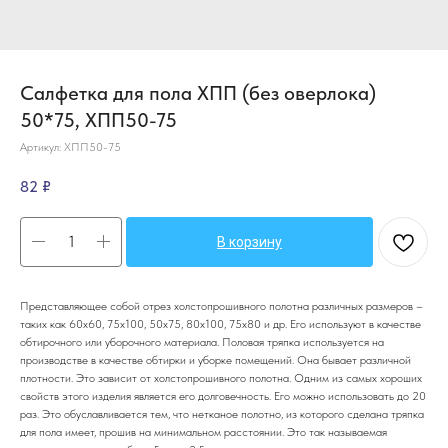
Салфетка для пола ХПП (без оверлока)
50*75, ХПП50-75
Артикул:
ХПП50-75
82
₽
В корзину
Представляющее собой отрез холстопрошивного полотна различных размеров –
таких как 60х60, 75х100, 50х75, 80х100, 75х80 и др. Его используют в качестве
обтирочного или уборочного материала. Половая тряпка используется на
производстве в качестве обтирки и уборке помещений. Она бывает различной
плотности. Это зависит от холстопрошивного полотна. Одним из самых хороших
свойств этого изделия является его долговечность. Его можно использовать до 20
раз. Это обуславливается тем, что нетканое полотно, из которого сделана тряпка
для пола имеет, прошив на минимальном расстоянии. Это так называемая