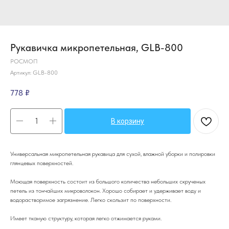
Рукавичка микропетельная, GLВ-800
РОСМОП
Артикул:
GLB-800
778
₽
В корзину
Универсальная микропетельная рукавица для сухой, влажной уборки и полировки
глянцевых поверхностей.
Моющая поверхность состоит из большого количества небольших скрученых
петель из тончайших микроволокон. Хорошо собирает и удерживает воду и
водорастворимое загрязнение. Легко скользит по поверхности.
Имеет тканую структуру, которая легко отжимается руками.