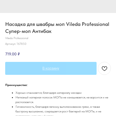
Насадка для швабры моп Vileda Professional
Супер-моп Антибак
Vileda Professional
Артикул:
167850
719.00
₽
В корзину
Преимущества:
Хорошо отжимается, благодаря материалу насадки
Нетканый материал полосок МОПа не изнашивается, не ворсится и не
расползается.
Гигиеничность, благодаря легкому выполаскиванию грязи, а также
быстрому высыханию, сокращается рост бактерий на МОПе, и не
появляется неприятный запах.