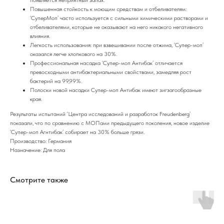
Повышенная стойкость к моющим средствам и отбеливателям:
‘СуперМоп’ часто используется с сильными химическими растворами и
отбеливателями, которые не оказывают на него никакого негативного
влияния.
Легкость использования: при взвешивании после отжима, ‘Супер-моп’
оказался легче хлопкового на 30%.
Профессиональная насадка ‘Супер-моп Антибак’ отличается
превосходными антибактериальными свойствами, замедляя рост
бактерий на 99,99%.
Полоски новой насадки Супер-моп Антибак имеют зигзагообразные
края.
Результаты испытаний ‘Центра исследований и разработок Freudenberg’
показали, что по сравнению с МОПами предыдущего поколения, новое изделие
‘Супер-моп Агнтибак’ собирает на 30% больше грязи.
Производство: Германия
Назначение: Для пола
Смотрите также