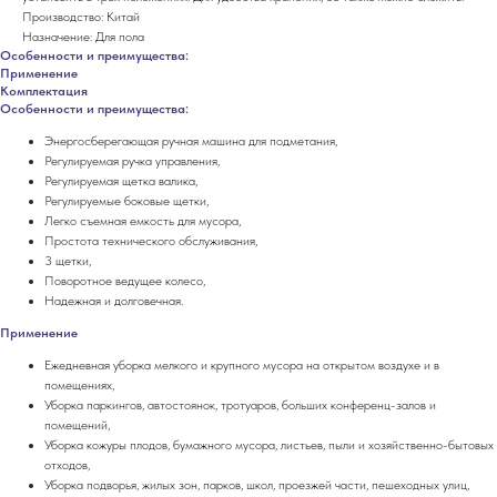
Производство: Китай
Назначение: Для пола
Особенности и преимущества:
Применение
Комплектация
Особенности и преимущества:
Энергосберегающая ручная машина для подметания,
Регулируемая ручка управления,
Регулируемая щетка валика,
Регулируемые боковые щетки,
Легко съемная емкость для мусора,
Простота технического обслуживания,
3 щетки,
Поворотное ведущее колесо,
Надежная и долговечная.
Применение
Ежедневная уборка мелкого и крупного мусора на открытом воздухе и в
помещениях,
Уборка паркингов, автостоянок, тротуаров, больших конференц-залов и
помещений,
Уборка кожуры плодов, бумажного мусора, листьев, пыли и хозяйственно-бытовых
отходов,
Уборка подворья, жилых зон, парков, школ, проезжей части, пешеходных улиц,