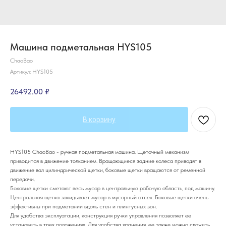
Машина подметальная HYS105
ChaoBao
Артикул:
HYS105
26492.00
₽
В корзину
HYS105 ChaoBao - ручная подметальная машина. Щеточный механизм
приводится в движение толканием. Вращающиеся задние колеса приводят в
движение вал цилиндрической щетки, боковые щетки вращаются от ременной
передачи.
Боковые щетки сметают весь мусор в центральную рабочую область, под машину.
Центральная щетка закидывает мусор в мусорный отсек. Боковые щетки очень
эффективны при подметании вдоль стен и плинтусных зон.
Для удобства эксплуатации, конструкция ручки управления позволяет ее
установить в трех положениях. Для удобства хранения, ее также можно сложить.