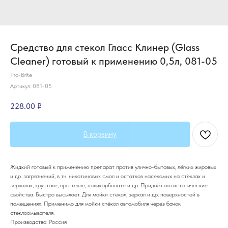
Средство для стекол Гласс Клинер (Glass
Cleaner) готовый к применению 0,5л, 081-05
Pro-Brite
Артикул:
081-05
228.00
₽
В корзину
Жидкий готовый к применению препарат против улично-бытовых, лёгких жировых
и др. загрязнений, в т.ч. никотиновых смол и остатков насекомых на стёклах и
зеркалах, хрустале, оргстекле, поликарбонате и др. Придаёт антистатические
свойства. Быстро высыхает. Для мойки стёкол, зеркал и др. поверхностей в
помещениях. Применимо для мойки стёкол автомобиля через бачок
стеклоомывателя.
Производство: Россия