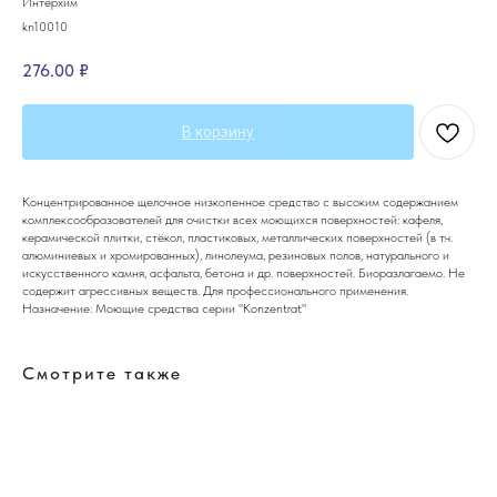
Интерхим
kn10010
276.00
₽
В корзину
Концентрированное щелочное низкопенное средство с высоким содержанием
комплексообразователей для очистки всех моющихся поверхностей: кафеля,
керамической плитки, стёкол, пластиковых, металлических поверхностей (в т.ч.
алюминиевых и хромированных), линолеума, резиновых полов, натурального и
искусственного камня, асфальта, бетона и др. поверхностей. Биоразлагаемо. Не
содержит агрессивных веществ. Для профессионального применения.
Назначение: Моющие средства серии "Konzentrat"
Смотрите также