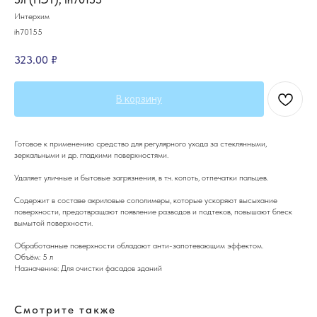
Интерхим
ih70155
323.00
₽
В корзину
Готовое к применению средство для регулярного ухода за стеклянными,
зеркальными и др. гладкими поверхностями.
Удаляет уличные и бытовые загрязнения, в т.ч. копоть, отпечатки пальцев.
Содержит в составе акриловые сополимеры, которые ускоряют высыхание
поверхности, предотвращают появление разводов и подтеков, повышают блеск
вымытой поверхности.
Обработанные поверхности обладают анти-запотевающим эффектом.
Объём: 5 л
Назначение: Для очистки фасадов зданий
Смотрите также