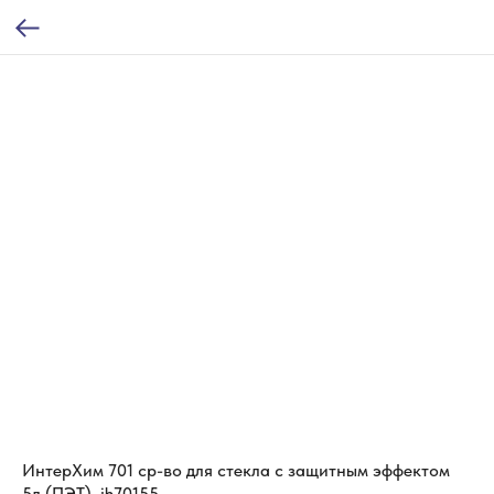
ИнтерХим 701 ср-во для стекла с защитным эффектом
5л (ПЭТ), ih70155