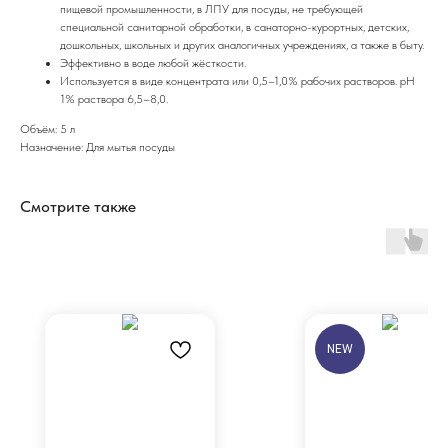
пищевой промышленности, в ЛПУ для посуды, не требующей
специальной санитарной обработки, в санаторно-курортных, детских,
дошкольных, школьных и других аналогичных учреждениях, а также в быту.
Эффективно в воде любой жёсткости.
Используется в виде концентрата или 0,5–1,0% рабочих растворов. pH
1% раствора 6,5–8,0.
Объём: 5 л
Назначение: Для мытья посуды
Смотрите также
NEW