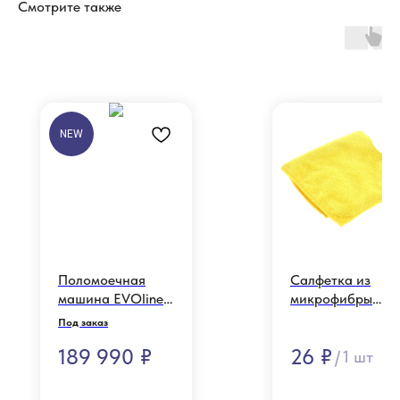
Смотрите также
NEW
Поломоечная
Салфетка из
машина EVOline
микрофибры
SDB 530 (ПОД
27*30 (желтая)
Под заказ
ЗАКАЗ)
185 г/м2, SMK 18
189 990
₽
26
₽
/
1 шт