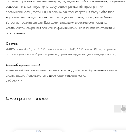
питания, торговых и деловых центров, медицинских, образовательных, спортивно-
оздоровительных и культурно-досуговых учреждений, предприятий
промышленности, гостиниц, на всех видах транспорта и в быту. Обладает
хорошим очищающим эффектом. Легко удаляет грязь, масла, жиры, белки.
Устраняет резкие запахи. Благодаря входящим в состав смягчающим
компонентам сохраняет защитные функции кожи, не вызывая ее сухости и
раздражения.
Состав:
≥30% вода, ≥5%, но <15% неионогенные ПАВ, <5%: соль ЭДТА, гидроксид
натрия, органический растворитель, ароматизирующая добавка, краситель.
Способ применения:
нанести небольшое количество мыла на кожу, добиться образования пены и
смыть водой. Используется в дозаторах жидкого мыла.
Объём: 5 л
Смотрите также