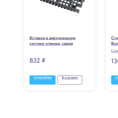
Вставка в вертикальную
Сти
систему отжима, серая
Bio
ЛО
Сти
832
₽
13
Подробнее
П
В корзину