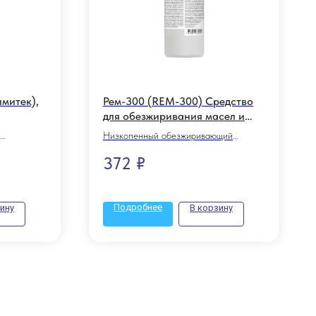
имитек),
Рем-300 (REM-300) Средство
для обезжиривания масел и
жиров, грязи, сажи 1л, 069-1
Низкопенный обезжиривающий
ство для
концентрат. Стандарт
372
₽
Подробнее
ину
В корзину