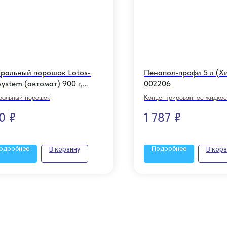
ральный порошок Lotos-
Пенапол-профи 5 л (Х
system (автомат) 900 г,
002206
ТОС-900А
ральный порошок
Концентрированное жидкое
низкопенное щелочное сред
0
₽
1 787
₽
уборки полов
одробнее
Подробнее
В корзину
В корз