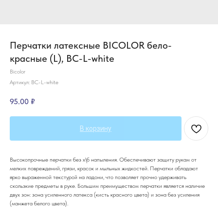
Перчатки латексные BICOLOR бело-
красные (L), BC-L-white
Bicolor
Артикул:
BC-L-white
95.00
₽
В корзину
Высокопрочные перчатки без х\б напыления. Обеспечивают защиту рукам от
мелких повреждений, грязи, красок и мыльных жидкостей. Перчатки обладают
ярко выраженной текстурой на ладони, что позволяет прочно удерживать
скользкие предметы в руке. Большим преимуществом перчатки является наличие
двух зон: зона усиленного латекса (кисть красного цвета) и зона без усиления
(манжета белого цвета).