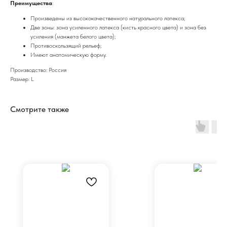
Преимущества
:
Произведены из высококачественного натурального латекса;
Две зоны: зона усиленного латекса (кисть красного цвета) и зона без
усиления (манжета белого цвета);
Противоскользящий рельеф;
Имеют анатомическую форму.
Производство: Россия
Размер: L
Смотрите также