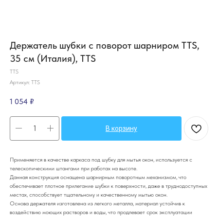
Держатель шубки с поворот шарниром TTS,
35 см (Италия), TTS
TTS
Артикул:
TTS
1 054
₽
В корзину
Применяется в качестве каркаса под шубку для мытья окон, используется с
телескопическими штангами при работах на высоте.
Данная конструкция оснащена шарнирным поворотным механизмом, что
обеспечивает плотное прилегание шубки к поверхности, даже в труднодоступных
местах, способствует тщательному и качественному мытью окон.
Основа держателя изготовлена из легкого металла, материал устойчив к
воздействию моющих растворов и воды, что продлевает срок эксплуатации