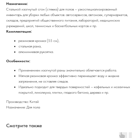
Назначение:
Стальной изогнутый сгон (стяжка) для полов – узкоспециализированный
инвентарь для уборки любых объектов: автосервисов, автомоек, супермаркетов,
складов, предприятий общественного питания, лабораторий, медицинских
учреждений, школ, теннисных и баскетбольных кортов и пр.
Комплектация:
резиновая кромка (55 см),
стальная рама,
алюминиевая рукоятка.
Особенности:
Применением изогнутой рамы значительно облегчается работа.
Мягкая резиновая кромка эффективно перемещает воду и жидкие
загрязнения, не оставляя следов.
Идеально подходит для твердых поверхностей – кафельных и мозаичных
покрытий, линолеума, плитки, гладкого бетона, дерева и пр.
Производство: Китай
Назначение: Для пола
Смотрите также