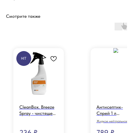
Смотрите также
HIT
CleanBox. Breeze
Антисептик-
Spray - чистящее
Спрей 1 л
средство для
(Химитек),
Жидкое нейтральное
ванной комнаты
010405
низкопенное
236
₽
789
₽
дезинфицирующее
для сантехники