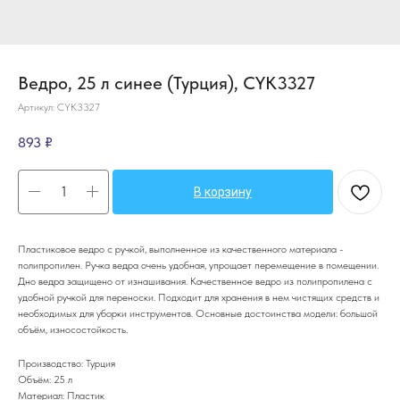
Ведро, 25 л синее (Турция), CYK3327
Артикул:
CYK3327
893
₽
В корзину
Пластиковое ведро с ручкой, выполненное из качественного материала -
полипропилен. Ручка ведра очень удобная, упрощает перемещение в помещении.
Дно ведра защищено от изнашивания. Качественное ведро из полипропилена с
удобной ручкой для переноски. Подходит для хранения в нем чистящих средств и
необходимых для уборки инструментов. Основные достоинства модели: большой
объём, износостойкость.
Производство: Турция
Объём: 25 л
Материал: Пластик